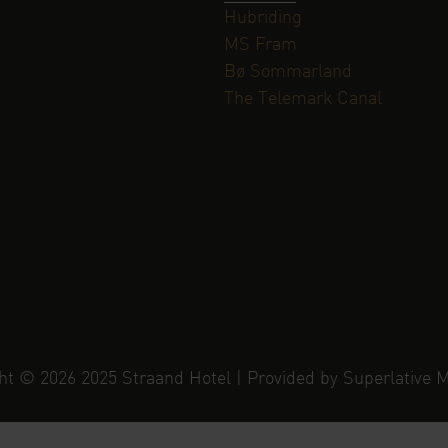
Hubriding
MS Fram
Bø Sommarland
The Telemark Canal
ht © 2026 2025 Straand Hotel | Provided by Superlative 