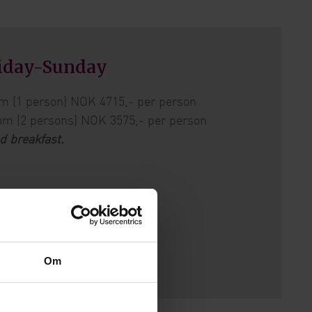
riday-Sunday
oom (1 person) NOK 4715,- per person
oom (2 persons) NOK 3575,- per person
d breakfast.
Om