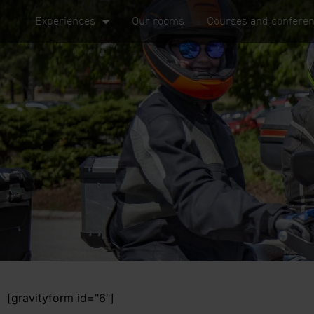
Experiences
Our rooms
Courses and confere
[gravityform id="6"]