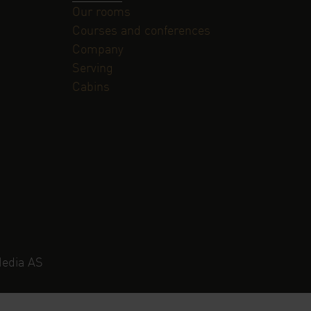
Our rooms
Courses and conferences
Company
Serving
Cabins
Media AS