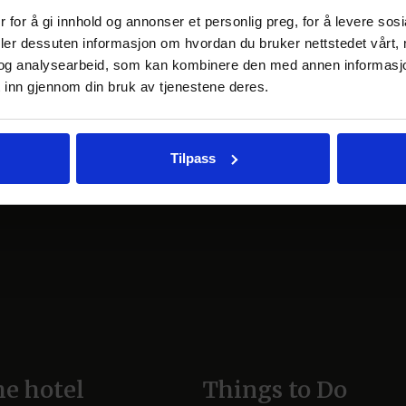
 for å gi innhold og annonser et personlig preg, for å levere sos
deler dessuten informasjon om hvordan du bruker nettstedet vårt,
og analysearbeid, som kan kombinere den med annen informasjon d
 inn gjennom din bruk av tjenestene deres.
Tilpass
he hotel
Things to Do