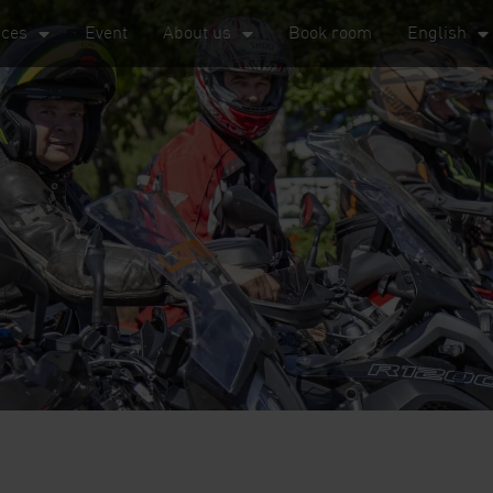
nces
Event
About us
Book room
English