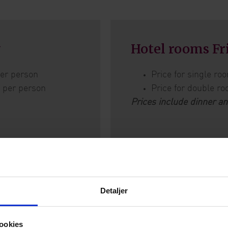
y
Hotel rooms F
per person
Price for single r
- per person
Price for double r
Prices include dinner an
Detaljer
ookies