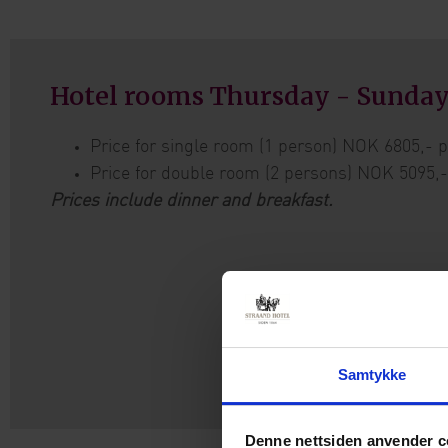
Hotel rooms Thursday - Sunda
Price for single room (1 person) NOK 6805,- 
Price for double room (2 persons) NOK 5095,
Prices include dinner and breakfast.
Samtykke
Denne nettsiden anvender c