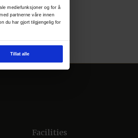
iale mediefunksjoner og for å
 med partnerne våre innen
u har gjort tilgjengelig for
Tillat alle
Facilities