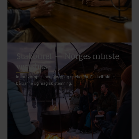
Stabburet — Norges minste
vertshus
Intimt vorspiel med gløgg og spekemat. Fakkelbokser,
bålpanne og magisk stemning.