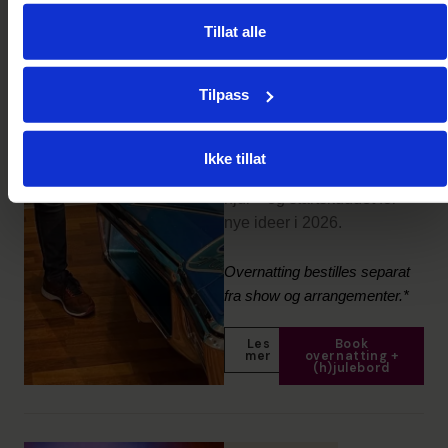
akevitt, den kreative
Tillat alle
skapersesjonen Sylinder
Summing, tradisjonsrikt
julebord og levende musikk
Tilpass
med Jan Heidenstrøm.
En ny møteplass for
Ikke tillat
motorentusiaster på 2 og 4
hjul – og startskuddet for
nye ideer i 2026.
Overnatting bestilles separat
fra show og arrangementer.*
Les
Book
mer
overnatting +
(h)julebord