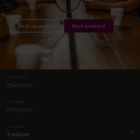
Se programmet
Book julebord
INNSJEKK
Velg dato
UTSJEKK
Velg dato
VOKSNE
2 voksne