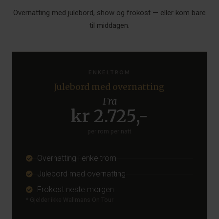
Overnatting med julebord, show og frokost — eller kom bare
til middagen.
ENKELTROM
Julebord med overnatting
Fra
kr 2.725,-
per rom per natt
Overnatting i enkeltrom
Julebord med overnatting
Frokost neste morgen
* Gjelder ikke Wallmans On Tour