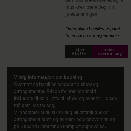
de historiske lokalene, og la
musikken bære deg inn i
julestemningen.
Overnatting bestilles separat
fra show og arrangementer.*
Kjøp
Book
billetter
overnatting
Viktig informasjon om booking
Overnatting bestilles separat fra show og
arrangementer. Prisen for hotellopphold
inkluderer ikke billetter til show og eventer – disse
må bestilles for seg.
Vi anbefaler at du sikrer deg billetter til ønsket
arrangement først, og deretter booker overnatting
på Straand Hotel for en komplett opplevelse.