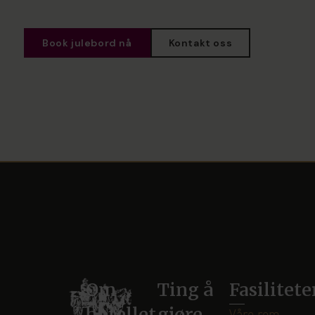
Book julebord nå
Kontakt oss
Om
Ting å
Fasilitete
hotellet
gjøre