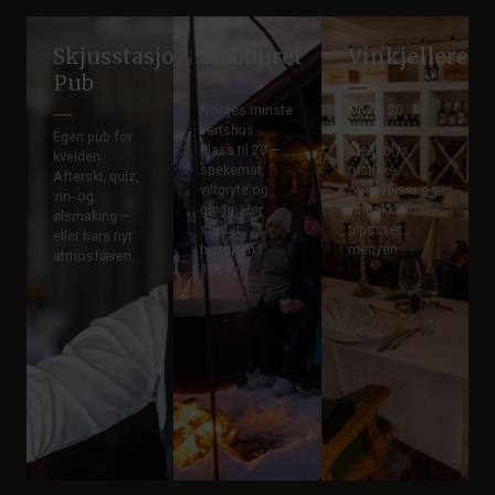
Skjusstasjonen
Stabburet
Vinkjelleren
Pub
Norges minste
Opptil 20
vertshus.
gjester.
Egen pub for
Plass til 20 —
Stearinlys,
kvelden.
spekemat,
rustikke
Afterski, quiz,
viltgryte og
omgivelser og
vin- og
gløgg. Her
vinpakker
ølsmaking —
startet
tilpasset
eller bare nyt
historien i
menyen.
atmosfæren.
1864.