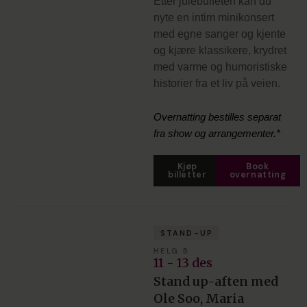
Etter julebuffeten kan du
nyte en intim minikonsert
med egne sanger og kjente
og kjære klassikere, krydret
med varme og humoristiske
historier fra et liv på veien.
Overnatting bestilles separat
fra show og arrangementer.*
Kjøp
Book
billetter
overnatting
STAND-UP
HELG 5
11 - 13 des
Stand up-aften med
Ole Soo, Maria