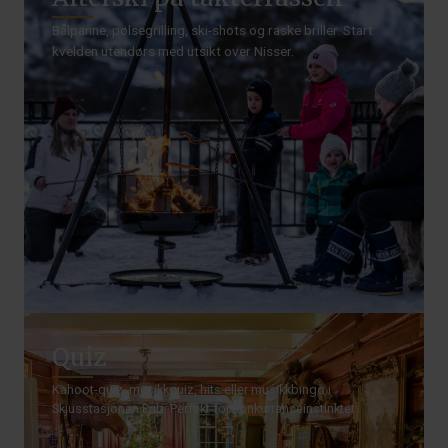
Bålpanne, pølsegrilling, ski-shots og raske briller. Start
kvelden utendørs med utsikt over Nisser.
Quiz
Kahoot-quiz, musikkquiz, hits eller musikkbingo i
Skjusstasjonen Pub. Perfekt for konkurranseinstinktet.