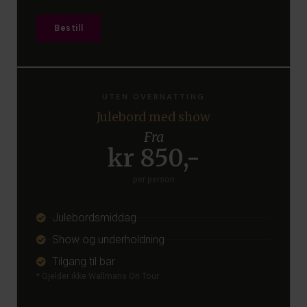
Bestill
UTEN OVERNATTING
Julebord med show
Fra
kr 850,-
per person
Julebordsmiddag
Show og underholdning
Tilgang til bar
* Gjelder ikke Wallmans On Tour