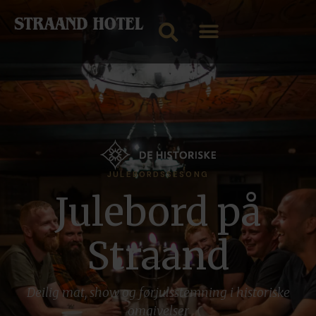
JULEBORDSSESONG
Julebord på
Straand
Deilig mat, show og førjulsstemning i historiske
omgivelser