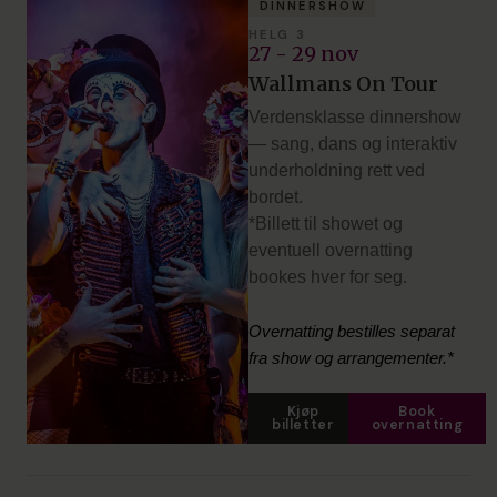
DINNERSHOW
HELG 3
27 - 29 nov
Wallmans On Tour
Verdensklasse dinnershow
— sang, dans og interaktiv
underholdning rett ved
bordet.
*Billett til showet og
eventuell overnatting
bookes hver for seg.
Overnatting bestilles separat
fra show og arrangementer.*
Kjøp
Book
billetter
overnatting