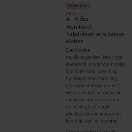
KONSERT
HELG 4
4 - 6 des
Jørn Hoel –
Lutefisken alle damer
elsker
Den norske
musikklegenden Jørn Hoel
inviterer til en uforglemmelig
kveld der mat, musikk og
hjertelig historiefortelling
går opp i en høyere enhet.
Med konseptet «Lutefisk for
moderne smaker» gir han
en ny vri på en norsk
juleklassiker og leverer en
kveld du sent vil glemme.