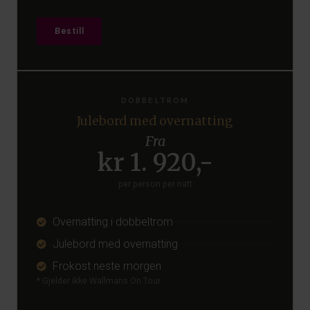
Bestill
DOBBELTROM
Julebord med overnatting
Fra
kr 1. 920,-
per person per natt
Overnatting i dobbeltrom
Julebord med overnatting
Frokost neste morgen
* Gjelder ikke Wallmans On Tour