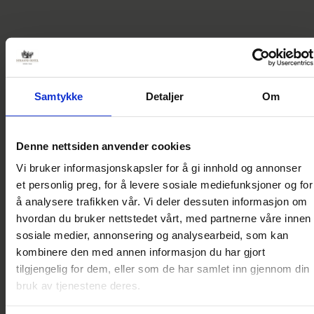
MOTOR + JULEBORD
HELG 2
Samtykke
Detaljer
Om
20 – 22 nov
(H)julebord for
motorinteresserte
Denne nettsiden anvender cookies
Straand Hotel, AMCAR og
Vi bruker informasjonskapsler for å gi innhold og annonser
motorvenner fra hele landet
et personlig preg, for å levere sosiale mediefunksjoner og for
inviterer til et julebord
å analysere trafikken vår. Vi deler dessuten informasjon om
utenom det vanlige – for
hvordan du bruker nettstedet vårt, med partnerne våre innen
deg med bensin i blodet og
sosiale medier, annonsering og analysearbeid, som kan
skaperglede i sjela.
kombinere den med annen informasjon du har gjort
tilgjengelig for dem, eller som de har samlet inn gjennom din
Vi byr på smaking av
bruk av tjenestene deres.
Straands egenutviklede
HubRiding Afterdrive-