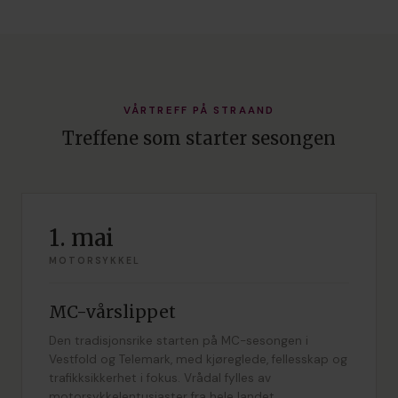
VÅRTREFF PÅ STRAAND
Treffene som starter sesongen
1. mai
MOTORSYKKEL
MC-vårslippet
Den tradisjonsrike starten på MC-sesongen i
Vestfold og Telemark, med kjøreglede, fellesskap og
trafikksikkerhet i fokus. Vrådal fylles av
motorsykkelentusiaster fra hele landet.