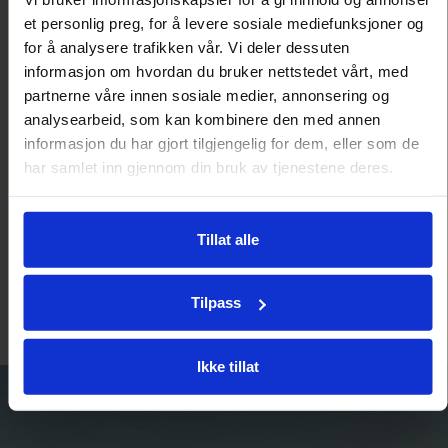
Mai/juni
et personlig preg, for å levere sosiale mediefunksjoner og
for å analysere trafikken vår. Vi deler dessuten
SYKKELHELG
informasjon om hvordan du bruker nettstedet vårt, med
partnerne våre innen sosiale medier, annonsering og
Straand Watt-treffet
analysearbeid, som kan kombinere den med annen
informasjon du har gjort tilgjengelig for dem, eller som de
En sykkelhelg utenom det vanlige. Sykkelglede for
hvermannsen, med utstillere, prøvesykling og
har samlet inn gjennom din bruk av tjenestene deres.
guidede turer i flott natur rundt Vrådal.
Tillat alle
LES MER →
Tilpass
Ikke tillat