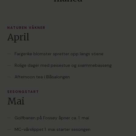
NATUREN VÅKNER
April
—
Fargerike blomster spretter opp langs stiene
—
Rolige dager med peisestue og svømmebasseng
—
Afternoon tea i Blåsalongen
SESONGSTART
Mai
—
Golfbanen på Fossøy åpner ca. 1. mai
—
MC-vårslippet 1. mai starter sesongen