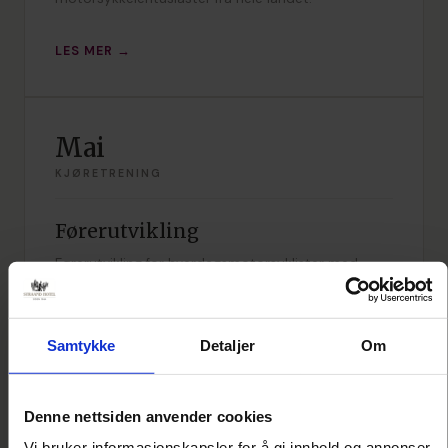
LES MER →
Mai
KJØRETRENING
Førerutvikling
Førerutvikling for hverdagsmotorsyklister med
kjøregårdsøvelser på asfalt og grus. En trygg og
lærerik start på sesongen for både nye og erfarne
førere.
Samtykke
Detaljer
Om
LES MER →
Denne nettsiden anvender cookies
Vi bruker informasjonskapsler for å gi innhold og annonser