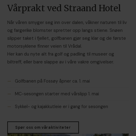
Vårprakt ved Straand Hotel
Når våren smyger seg inn over dalen, våkner naturen til liv
og fargerike blomster spretter opp langs stiene. Snøen
slipper taket i fjellet, golfbanen gjør seg klar og de første
motorsyklene finner veien til Vrådal.
Her kan du nyte alt fra golf og padling til museer og
biltreff, eller bare slappe av i våre vakre omgivelser.
—
Golfbanen på Fossøy åpner ca. 1. mai
—
MC-sesongen starter med vårslipp 1. mai
—
Sykkel- og kajakkutleie er i gang for sesongen
Spør oss om våraktiviteter