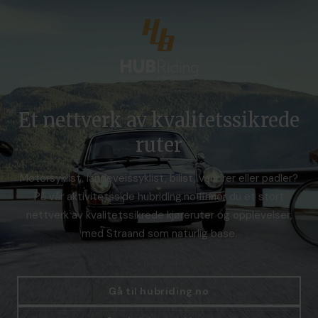
Et nettverk av kvalitetssikrede
ruter
Motorsyklist, landeveissyklist, bilist, vandrer eller padler?
På vår aktivitetsside hubriding.no finner du et stort
nettverk av kvalitetssikrede kjøreruter og opplevelser,
med Straand som naturlig base.
Gå til hubriding.no