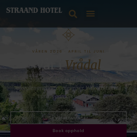
VÅREN 2026 · APRIL TIL JUNI
Vår i
Vrådal
Naturen våkner til liv og skaper
uforglemmelige opplevelser. Velkommen til
vårens paradis ved Nisser.
Se våraktiviteter
Book opphold