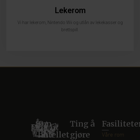
Lekerom
Vi har lekerom, Nintendo Wii og utlån av lekekasser og
brettspill.
Om
Ting å
Fasilitete
hotellet
gjøre
Våre rom