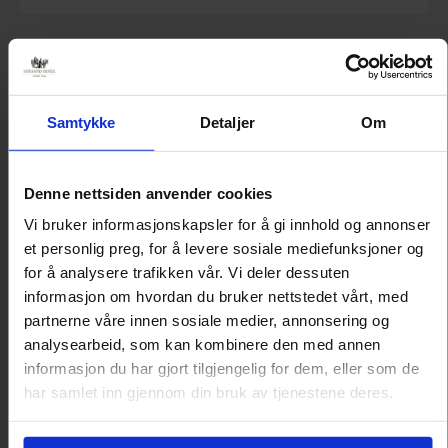
Samtykke
Detaljer
Om
Denne nettsiden anvender cookies
Vi bruker informasjonskapsler for å gi innhold og annonser
et personlig preg, for å levere sosiale mediefunksjoner og
for å analysere trafikken vår. Vi deler dessuten
informasjon om hvordan du bruker nettstedet vårt, med
partnerne våre innen sosiale medier, annonsering og
HANDICAPROM
analysearbeid, som kan kombinere den med annen
informasjon du har gjort tilgjengelig for dem, eller som de
har samlet inn gjennom din bruk av tjenestene deres.
Ønsker du et rom med ekstra god
tilgjengelighet? Handicaprommene våre har
brede dører, store bad og er ellers romslige