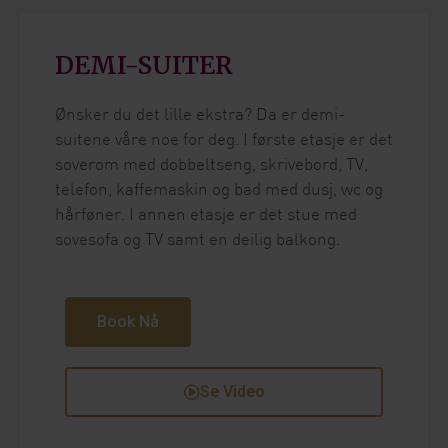
DEMI-SUITER
Ønsker du det lille ekstra? Da er demi-
suitene våre noe for deg. I første etasje er det
soverom med dobbeltseng, skrivebord, TV,
telefon, kaffemaskin og bad med dusj, wc og
hårføner. I annen etasje er det stue med
sovesofa og TV samt en deilig balkong.
Book Nå
Se Video