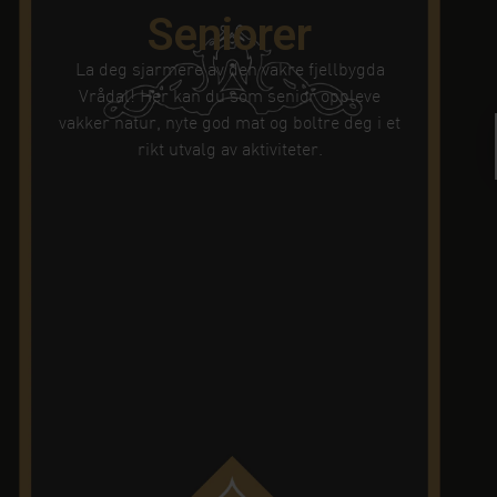
Seniorer
La deg sjarmere av den vakre fjellbygda
Vrådal! Her kan du som senior oppleve
vakker natur, nyte god mat og boltre deg i et
rikt utvalg av aktiviteter.