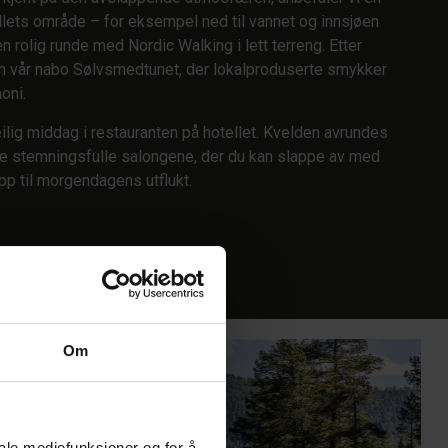
llets område – for eksempel ned til vannet og innsjøen
n rolig runde med Nordic Walking i lett terreng. Etter
m vår nabo Sølvsmedtunet, der lokalproduserte smykker
oni.
ilig middag i restauranten på hotellet. Kvelden avrundes
 de stemningsfulle salongene, der du kan slappe av med
pp til morgendagens utflukt.
Om
iale mediefunksjoner og for å