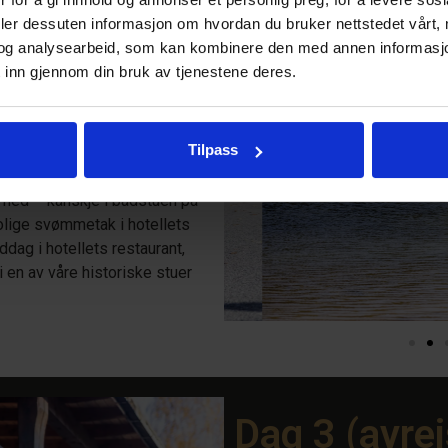
tiviteter etter frokost: Stig
deler dessuten informasjon om hvordan du bruker nettstedet vårt,
ed på slusecruise! Her
og analysearbeid, som kan kombinere den med annen informasjon d
sser, og man kan få servert
 inn gjennom din bruk av tjenestene deres.
du leie en av våre golfbiler
 nydelige 9-hulls golfbane på
 legge ut på en rolig tur på
Tilpass
il Galleri Sanden. Eller du kan
 fjellet, gjerne med
t ned – kanskje i badstuen på
rolige svømmetak i hotellets
dag i hotellets restaurant,
i en av våre historiske stuer
Dag 3 (avre