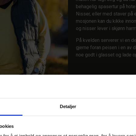
behagelig spasertur på hote
Nisser, eller med staver på e
mosjonen kan du kikke inno
og nisser lever i skjønn harm
På kvelden serverer vi en de
gjerne foran peisen i en av
noe godt i glasset og lade o
Detaljer
ookies
en av de mange
 for å gi innhold og annonser et personlig preg, for å levere sos