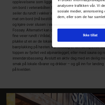
opplevelsene som ligger og venter. Vi foreslår følgende ak
analysere trafikken vår. Vi 
om bord i veteranbåten M/S Fram på sommeren og bli m
sosiale medier, annonsering 
seiler du rundt i vakker innlandsskjærgård på innsjøen Ni
dem, eller som de har samlet
mat om bord (må bestilles på forhånd). Etter båtturen kan 
og kjøre over slusen i vakker natur til Vrådal Golfklubbs
Fossøy. Alternativt kan du leie en el-sykkel på hotellet og
Ikke tillat
fine veier rundt i Vrådal, for eksempel langs vannet bort t
plukke ut en av de lokale toppene og dra på vandringstur i
bærplukking på høsten. Før middag er det deilig å roe lit
toppen av fjellet ved alpinanlegget, eller med sauna og 
innendørsbasseng. Avslutt en aktiv dag med en deilig mid
smak på lokale råvarer og drikker – og gå inn for landing 
på kvelden.