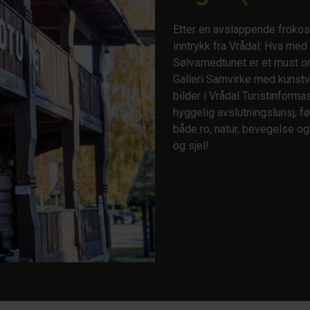
Etter en avslappende frokost
inntrykk fra Vrådal: Hva med
Sølvsmedtunet er et must om 
Galleri Samvirke med kunstv
bilder i Vrådal Turistinforma
hyggelig avslutningslunsj, f
både ro, natur, bevegelse og
og sjel!