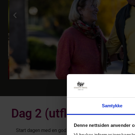
Samtykke
Dag 2 (utflukt)
Denne nettsiden anvender c
Start dagen med en god frokostbuffet, før du omfavner 
Vi bruker informasjonskapsler