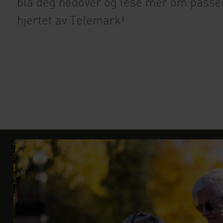
bla deg nedover og lese mer om passend
hjertet av Telemark!