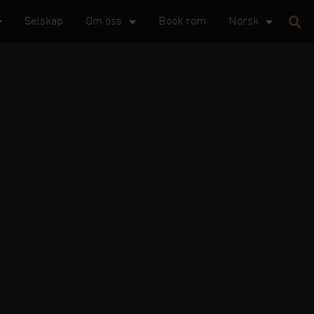
Selskap
Om oss
Book rom
Norsk