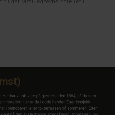
il det familiedrevne hotellet i
omst)
 Her har vi tatt vare på gjester siden 1864, så du som
enn hotellet! Her er du i gode hender. Etter innsjekk
unsj i pianobaren, eller takterrassen på sommeren. Etter
r kjent på den avslappende atmosfæren, anbefaler vi en