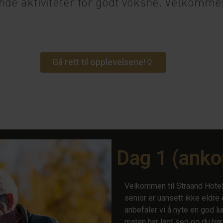
e aktiviteter for godt voksne. Velkommen t
Gå rett til opplevelsene!
Dag 1 (ank
Velkommen til Straand Hotel!
senior er uansett ikke eldre 
anbefaler vi å nyte en god l
maten har lagt seg og du ha