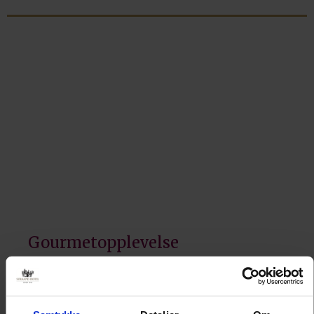
Gourmetopplevelse
Vår kjøkkensjef setter sammen en uforglemmelig
femretters meny. Rettene varierer etter sesong, og vi
benytter førsteklasses lokale råvarer.