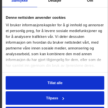
Samtykke
Detaljer
Om
Denne nettsiden anvender cookies
Vi bruker informasjonskapsler for å gi innhold og annonser
et personlig preg, for å levere sosiale mediefunksjoner og
for å analysere trafikken vår. Vi deler dessuten
informasjon om hvordan du bruker nettstedet vårt, med
partnerne våre innen sosiale medier, annonsering og
analysearbeid, som kan kombinere den med annen
informasjon du har gjort tilgjengelig for dem, eller som de
har samlet inn gjennom din bruk av tjenestene deres.
Tillat alle
Festmiddag
Kjøkkenet har satt sammen en rekke menyforslag til
Tilpass
festmiddag. Menyene består av tre retter, men kan
utvides etter ønske.