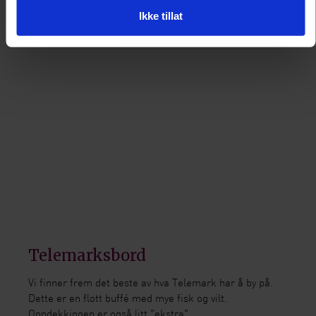
Ikke tillat
Telemarksbord
Vi finner frem det beste av hva Telemark har å by på.
Dette er en flott buffé med mye fisk og vilt.
Oppdekkingen er også litt "ekstra".