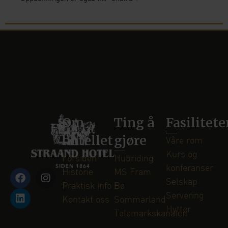
Om
Ting å
Fasilitete
hotellet
gjøre
Våre rom
Kurs og
Forsiden
Hubriding
konferanser
Historie
MS Fram
Selskap
Praktisk info
Bø
Servering
Kontakt oss
Sommarland
Hytter
Telemarkskanalen