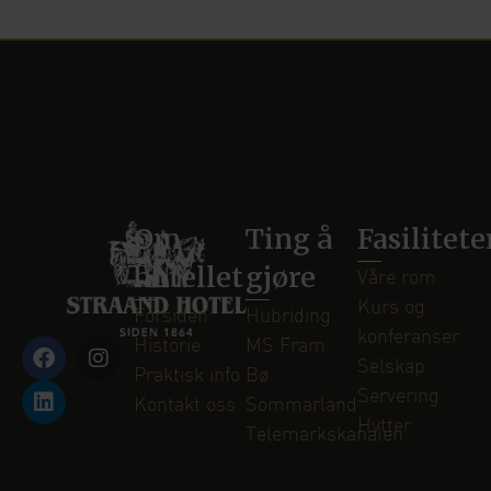
Om
Ting å
Fasilitete
hotellet
gjøre
Våre rom
Kurs og
Forsiden
Hubriding
konferanser
Historie
MS Fram
Selskap
Praktisk info
Bø
Servering
Kontakt oss
Sommarland
Hytter
Telemarkskanalen