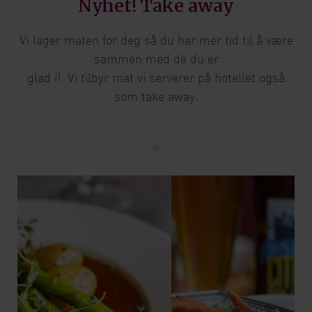
Nyhet! Take away
Vi lager maten for deg så du har mer tid til å være
sammen med de du er
glad i! Vi tilbyr mat vi serverer på hotellet også
som take away.