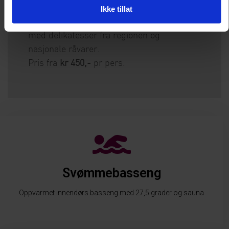
Slipp og tenke på matlaging en kveld.
Ikke tillat
Visetter i sammen en flott spekeaften
med delikatesser fra regionen og
nasjonale råvarer.
Pris fra
kr 450,-
pr pers.
Svømmebasseng
Oppvarmet innendørs basseng med 27,5 grader og sauna