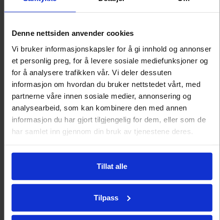
Denne nettsiden anvender cookies
Vi bruker informasjonskapsler for å gi innhold og annonser
et personlig preg, for å levere sosiale mediefunksjoner og
5-RETTERS GOURMET
for å analysere trafikken vår. Vi deler dessuten
informasjon om hvordan du bruker nettstedet vårt, med
partnerne våre innen sosiale medier, annonsering og
Hvorfor ikke nyte vår populære
analysearbeid, som kan kombinere den med annen
femretters på hytta eller hjemme?
informasjon du har gjort tilgjengelig for dem, eller som de
Pris fra
kr 995,-
pr pers.
har samlet inn gjennom din bruk av tjenestene deres.
Tillat alle
Tilpass
SPEKEAFTEN