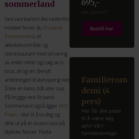
695,-
sommerland
per person*
Ved vannkanten like nedenfor
hotellet finner du
Straand
Bestill her
Sommerland
, et
aktivitetsområde og
uterestaurant med servering
av enkle retter og salg av is,
brus, øl og vin. Benytt
Familierom
anledningen til øyhopping ved
å leie en kano, båt eller sup.
demi​ (4
På brygga ved Straand
pers)
Sommerland også ligger
M/S
Her får alle plass
Fram
– klar til å ta deg og
til å være seg
dine ut på et slusecruise på
selv! Vårt
idylliske Nisser. Flotte
familievennlige