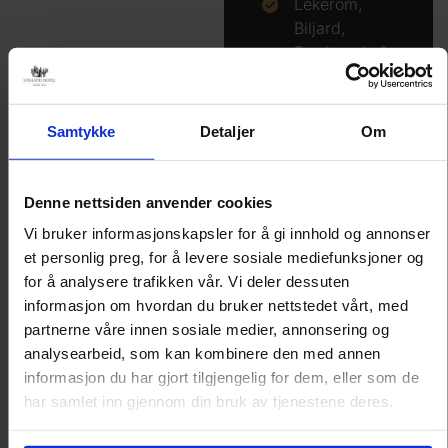
Lekerom,
Biljard,
Bordtennis &
foosball
Pris fra: kr
Samtykke
Detaljer
Om
740,-
per person*
Denne nettsiden anvender cookies
Vi bruker informasjonskapsler for å gi innhold og annonser
Bestill her
et personlig preg, for å levere sosiale mediefunksjoner og
for å analysere trafikken vår. Vi deler dessuten
informasjon om hvordan du bruker nettstedet vårt, med
partnerne våre innen sosiale medier, annonsering og
*Tilbudet gjelder for opphold
analysearbeid, som kan kombinere den med annen
for 2 voksne og 2 barn (inntil
informasjon du har gjort tilgjengelig for dem, eller som de
15 år)
har samlet inn gjennom din bruk av tjenestene deres.