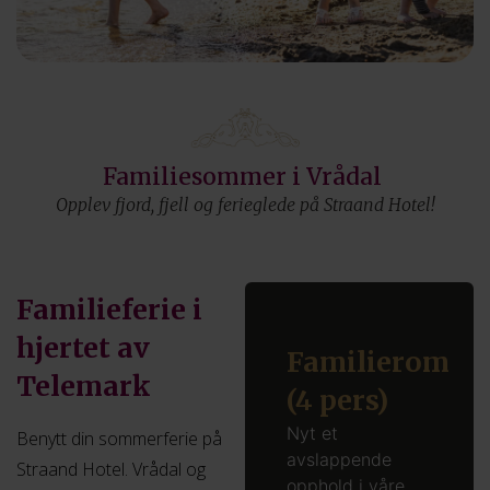
Familiesommer i Vrådal ​
Opplev fjord, fjell og ferieglede på Straand Hotel!
Familieferie i
hjertet av
Familierom
Telemark
(4 pers)
Nyt et
Benytt din sommerferie på
avslappende
Straand Hotel. Vrådal og
opphold i våre