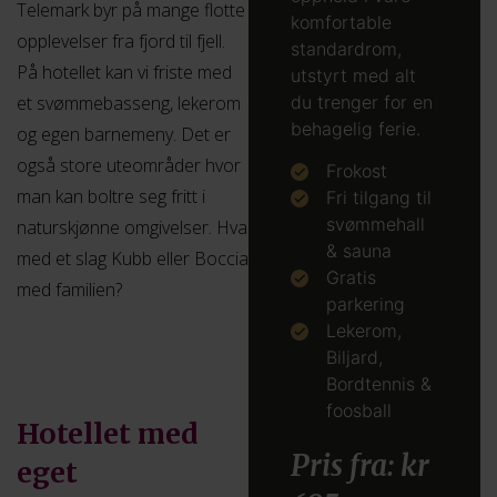
Telemark byr på mange flotte
komfortable
opplevelser fra fjord til fjell.
standardrom,
På hotellet kan vi friste med
utstyrt med alt
et svømmebasseng, lekerom
du trenger for en
behagelig ferie.
og egen barnemeny. Det er
også store uteområder hvor
Frokost
man kan boltre seg fritt i
Fri tilgang til
svømmehall
naturskjønne omgivelser. Hva
& sauna
med et slag Kubb eller Boccia
Gratis
med familien?
parkering
Lekerom,
Biljard,
Bordtennis &
foosball
Hotellet med
Pris fra: kr
eget