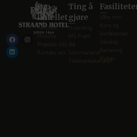
Om
Ting å
Fasilitete
hotellet
gjøre
Våre rom
Kurs og
Forsiden
Hubriding
konferanser
Historie
MS Fram
Selskap
Praktisk info
Bø
Servering
Kontakt oss
Sommarland
Hytter
Telemarkskanalen