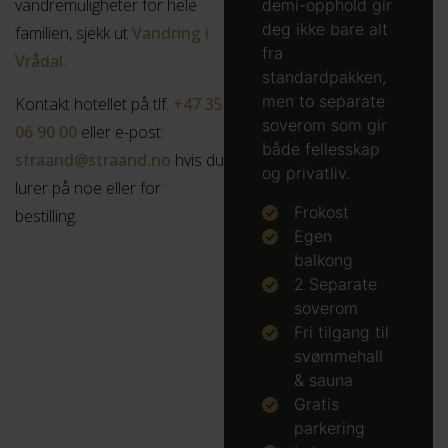
vandremuligheter for hele
demi-opphold gir
deg ikke bare alt
familien, sjekk ut
Vandring i
fra
Vrådal
.
standardpakken,
men to separate
Kontakt hotellet på tlf.
+47 35
soverom som gir
06 90 00
eller e-post:
både fellesskap
straand@straand.no
hvis du
og privatliv.
lurer på noe eller for
Frokost
bestilling.
Egen
balkong
2 Separate
soverom
Fri tilgang til
svømmehall
& sauna
Gratis
parkering