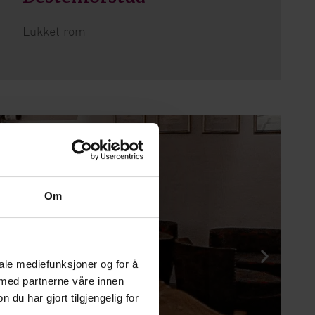
Lukket rom
Om
iale mediefunksjoner og for å
 med partnerne våre innen
u har gjort tilgjengelig for