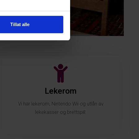
Tillat alle
Lekerom
Vi har lekerom, Nintendo Wii og utlån av
lekekasser og brettspill.