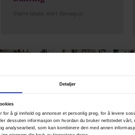
Større lokale, stort dansegulv
Detaljer
ookies
 for å gi innhold og annonser et personlig preg, for å levere sos
deler dessuten informasjon om hvordan du bruker nettstedet vårt,
og analysearbeid, som kan kombinere den med annen informasjon d
 inn gjennom din bruk av tjenestene deres.