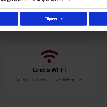
Tilpass
Gratis WI-FI
Gratis trådløst nettverk over hele hotellet