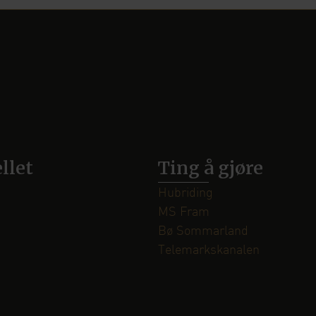
llet
Ting å gjøre
Hubriding
MS Fram
Bø Sommarland
Telemarkskanalen