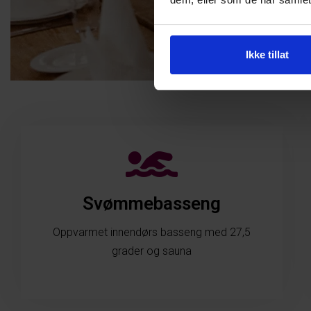
Ikke tillat
Svømmebasseng
Oppvarmet innendørs basseng med 27,5
grader og sauna