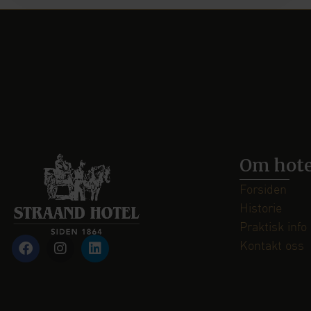
Om hote
Forsiden
Historie
Praktisk info
Kontakt oss