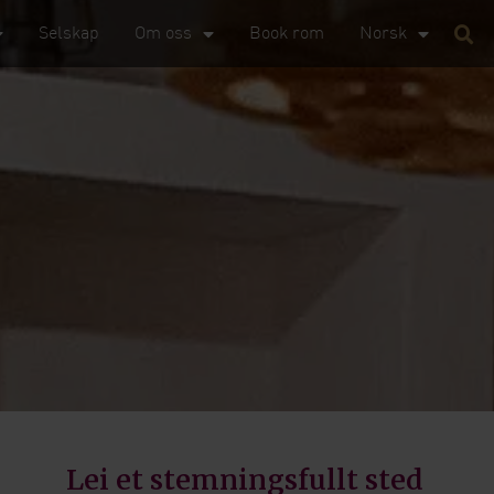
Selskap
Om oss
Book rom
Norsk
Lei et stemningsfullt sted