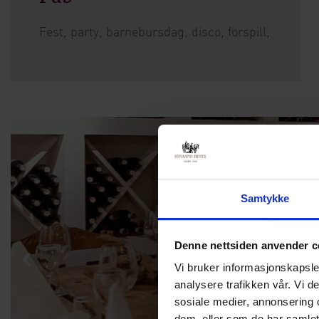
Fest, party, barnebursdag, disco, forspill,
Samtykke
Denne nettsiden anvender c
Vi bruker informasjonskapsler
analysere trafikken vår. Vi 
sosiale medier, annonsering 
dem, eller som de har samlet