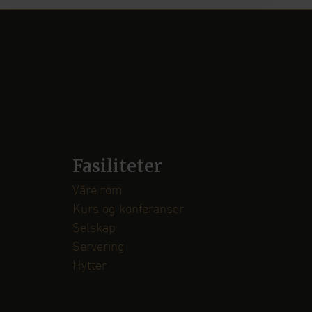
Fasiliteter
Våre rom
Kurs og konferanser
Selskap
Servering
Hytter