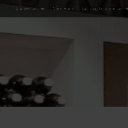
Opplevelser
Våre Rom
Kurs og konferanser