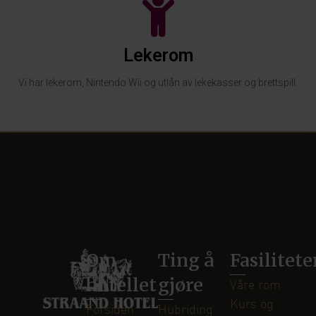
Lekerom
Vi har lekerom, Nintendo Wii og utlån av lekekasser og brettspill.
Om
Ting å
Fasilitete
hotellet
gjøre
Våre rom
Kurs og
Forsiden
Hubriding