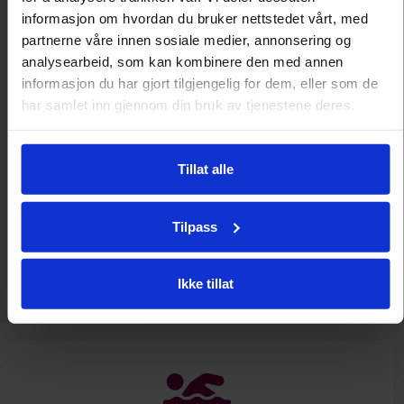
2910,-
informasjon om hvordan du bruker nettstedet vårt, med
partnerne våre innen sosiale medier, annonsering og
analysearbeid, som kan kombinere den med annen
Tilbudet gjelder for rom frokost i familierom
informasjon du har gjort tilgjengelig for dem, eller som de
(priseksempel 2 voksne og 2 barn).Fra kr
har samlet inn gjennom din bruk av tjenestene deres.
2910,-
Prisen gjelder per familierom per døgn
inkludert frokost.
Tillat alle
Tillegg for middag kr 545,- per voksen.
Egne barnepriser på mat.
Tilpass
Bestill nå
Ikke tillat