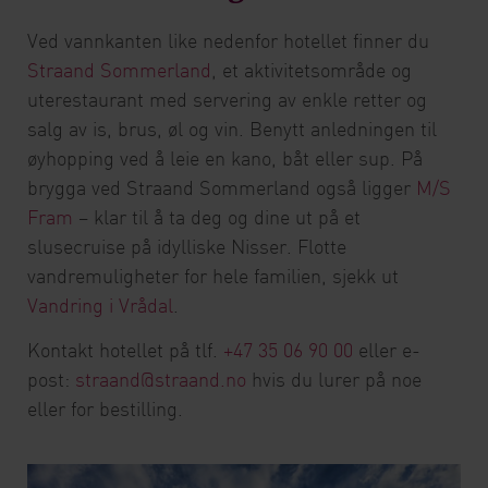
Ved vannkanten like nedenfor hotellet finner du
Straand Sommerland
, et aktivitetsområde og
uterestaurant med servering av enkle retter og
salg av is, brus, øl og vin. Benytt anledningen til
øyhopping ved å leie en kano, båt eller sup. På
brygga ved Straand Sommerland også ligger
M/S
Fram
– klar til å ta deg og dine ut på et
slusecruise på idylliske Nisser. Flotte
vandremuligheter for hele familien, sjekk ut
Vandring i Vrådal
.
Kontakt hotellet på tlf.
+47 35 06 90 00
eller e-
post:
straand@straand.no
hvis du lurer på noe
eller for bestilling.