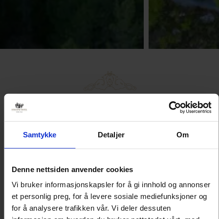
Turforslag: Tretoppvegen og
Z-Museum
En flott tur langs lokale veier med flotte
Samtykke
Detaljer
Om
naturopplevelser og historie
Denne nettsiden anvender cookies
Vi bruker informasjonskapsler for å gi innhold og annonser
et personlig preg, for å levere sosiale mediefunksjoner og
for å analysere trafikken vår. Vi deler dessuten