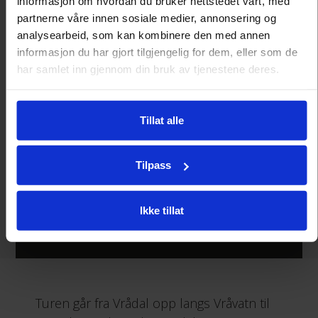
informasjon om hvordan du bruker nettstedet vårt, med
partnerne våre innen sosiale medier, annonsering og
analysearbeid, som kan kombinere den med annen
informasjon du har gjort tilgjengelig for dem, eller som de
har samlet inn gjennom din bruk av tjenestene deres.
2 timer 30 minutter
Tillat alle
138 km
Tilpass
Ikke tillat
Turen går fra Vrådal opp langs Vråvatn til