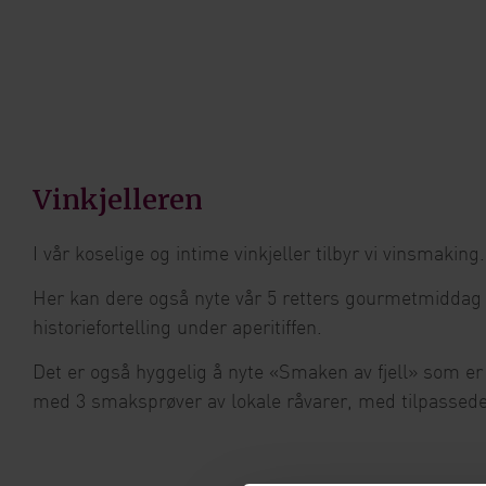
Vinkjelleren
I vår koselige og intime vinkjeller tilbyr vi vinsmaking.
Her kan dere også nyte vår 5 retters gourmetmiddag
historiefortelling under aperitiffen.
Det er også hyggelig å nyte «Smaken av fjell» som e
med 3 smaksprøver av lokale råvarer, med tilpassede