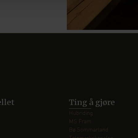
llet
Ting å gjøre
Hubriding
MS Fram
Bø Sommarland