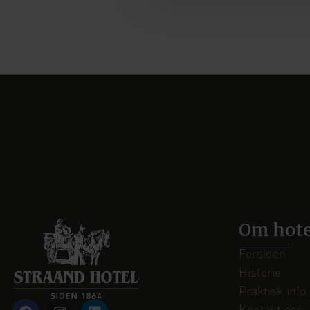
Om hote
Forsiden
Historie
Praktisk info