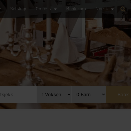
Selskap
Om oss
Book rom
Norsk