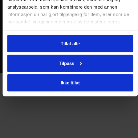
analysearbeid, som kan kombinere den med annen
informasjon du har gjort tilgjengelig for dem, eller som de
har samlet inn gjennom din bruk av tjenestene deres.
Tillat alle
Opphavsrett © 2026 2025 Straand Hotel | Levert av
Superlativ Media AS
Tilpass
Ikke tillat