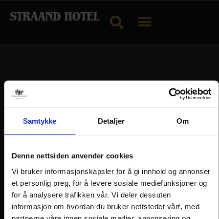
Om
Ting å
Fasilitete
hotellet
gjøre
Våre rom
Kurs og
Samtykke
Detaljer
Om
Forsiden
Hubriding
konferanser
Historie
MS Fram
Selskap
Praktisk info
Bø
Denne nettsiden anvender cookies
Servering
Kontakt oss
Sommarland
Vi bruker informasjonskapsler for å gi innhold og annonser
Hytter
Telemarkskanalen
et personlig preg, for å levere sosiale mediefunksjoner og
for å analysere trafikken vår. Vi deler dessuten
informasjon om hvordan du bruker nettstedet vårt, med
partnerne våre innen sosiale medier, annonsering og