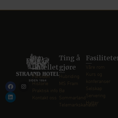
Om
Ting å
Fasilitete
hotellet
gjøre
Våre rom
Kurs og
Forsiden
Hubriding
konferanser
Historie
MS Fram
Selskap
Praktisk info
Bø
Servering
Kontakt oss
Sommarland
Hytter
Telemarkskanalen