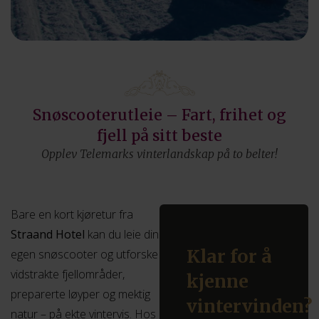
Snøscooterutleie – Fart, frihet og
fjell på sitt beste
Opplev Telemarks vinterlandskap på to belter!
Bare en kort kjøretur fra
Straand Hotel
kan du leie din
Klar for å
egen snøscooter og utforske
vidstrakte fjellområder,
kjenne
preparerte løyper og mektig
vintervinden?
natur – på ekte vintervis. Hos