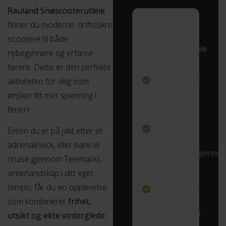
Rauland Snøscooterutleie
finner du moderne, driftssikre
Hos
Rauland
scootere til både
Snøscooterutleie
nybegynnere og erfarne
får du:
førere. Dette er den perfekte
Snøscooter
aktiviteten for deg som
klargjort
ønsker litt mer spenning i
og
ferien!
fulltanket
Instruksjon
Enten du er på jakt etter et
og
adrenalinkick, eller bare vil
sikkerhetsgjenn
cruise gjennom Telemarks
før
vinterlandskap i ditt eget
turen
tempo, får du en opplevelse
Forsikring
som kombinerer
frihet,
inkludert
(egenandel
utsikt og ekte vinterglede
.
ved