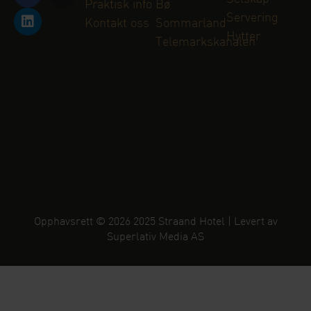
Praktisk info
Bø
Servering
Kontakt oss
Sommarland
Hytter
Telemarkskanalen
Opphavsrett © 2026 2025 Straand Hotel | Levert av
Superlativ Media AS