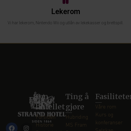
Lekerom
Vi har lekerom, Nintendo Wii og utlån av lekekasser og brettspill.
Om
Ting å
Fasilitete
hotellet
gjøre
Våre rom
Kurs og
Forsiden
Hubriding
konferanser
Historie
MS Fram
Selskap